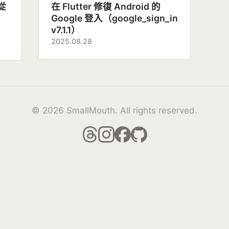
：從
在 Flutter 修復 Android 的
Google 登入（google_sign_in
v7.1.1）
2025.08.28
© 2026 SmallMouth. All rights reserved.