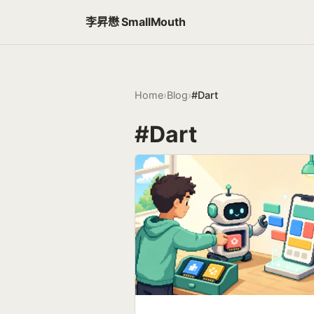
李昇懋 SmallMouth
Home
›
Blog
›
#Dart
#Dart