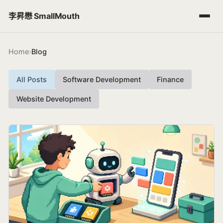
李昇懋 SmallMouth
Home
›
Blog
Blog
Categories
All Posts
Software Development
Finance
Website Development