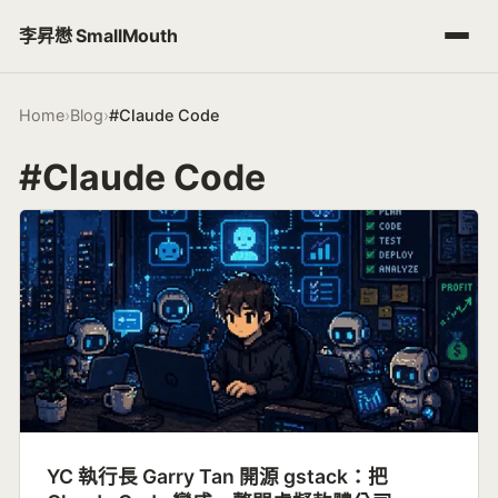
李昇懋 SmallMouth
Home
›
Blog
›
#Claude Code
#Claude Code
YC 執行長 Garry Tan 開源 gstack：把