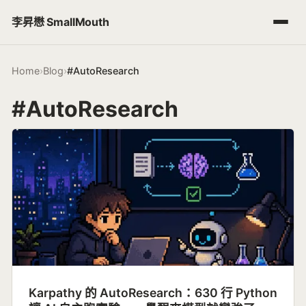
李昇懋 SmallMouth
Home
›
Blog
›
#AutoResearch
#AutoResearch
Karpathy 的 AutoResearch：630 行 Python