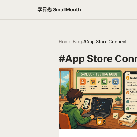
李昇懋 SmallMouth
Home
›
Blog
›
#App Store Connect
#App Store Con